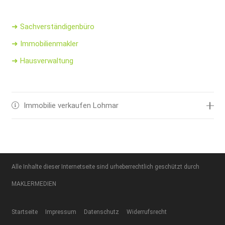
➜ Sachverständigenbüro
➜ Immobilienmakler
➜ Hausverwaltung
Immobilie verkaufen Lohmar
Alle Inhalte dieser Internetseite sind urheberrechtlich geschützt durch
MAKLERMEDIEN
Startseite
Impressum
Datenschutz
Widerrufsrecht